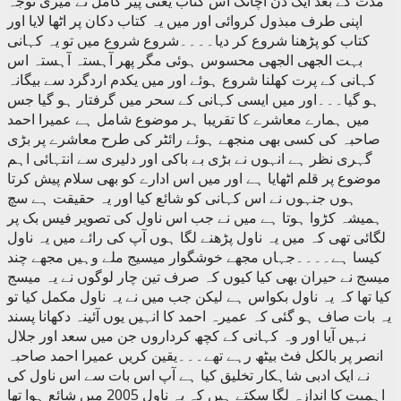
مدت کے بعد ایک دن اچانک اس کتاب یعنی پیر کامل نے میری توجہ
اپنی طرف مبذول کروائی اور میں یہ کتاب دکان پر اٹھا لایا اور
کتاب کو پڑھنا شروع کر دیا۔۔۔۔شروع شروع میں تو یہ کہانی
بہت الجھی الجھی محسوس ہوئی مگر پھر آہستہ آہستہ اس
کہانی کے پرت کھلنا شروع ہوئے اور میں یکدم اردگرد سے بیگانہ
ہو گیا۔۔۔اور میں ایسی کہانی کے سحر میں گرفتار ہو گیا جس
میں ہمارے معاشرے کا تقریبا ہر موضوع شامل ہے عمیرا احمد
صاحبہ کی کسی بھی منجھے ہوئے رائٹر کی طرح معاشرے پر بڑی
گہری نظر ہے انہوں نے بڑی بے باکی اور دلیری سے انتہائی اہم
موضوع پر قلم اٹھایا ہے اور میں اس ادارے کو بھی سلام پیش کرتا
ہوں جنہوں نے اس کہانی کو شائع کیا اور یہ حقیقت ہے سچ
ہمیشہ کڑوا ہوتا ہے میں نے جب اس ناول کی تصویر فیس بک پر
لگائی تھی کہ میں یہ ناول پڑھنے لگا ہوں آپ کی رائے میں یہ ناول
کیسا ہے۔۔۔۔جہاں مجھے خوشگوار میسیج ملے وہیں مجھے چند
میسج نے حیران بھی کیا کیوں کہ صرف تین چار لوگوں نے یہ میسج
کیا تھا کہ یہ ناول بکواس ہے لیکن جب میں نے یہ ناول مکمل کیا تو
یہ بات صاف ہو گئی کہ عمیرہ احمد کا انہیں یوں آئینہ دکھانا پسند
نہیں آیا اور وہ کہانی کے کچھ کرداروں جن میں سعد اور جلال
انصر پر بالکل فٹ بیٹھ رہے تھے۔۔۔یقین کریں عمیرا احمد صاحبہ
نے ایک ادبی شاہکار تخلیق کیا ہے آپ اس بات سے اس ناول کی
اہمیت کا اندازہ لگا سکتے ہیں کہ یہ ناول 2005 میں شائع ہوا تھا