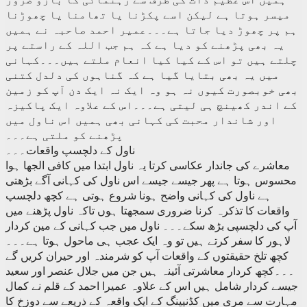
میسر ہوتا ہے لیکن اسے پکڑنا یا تھامنا یا چھوڑنا
ہم پر چھوڑ دیا جاتا ہے۔۔۔عمیر احمد صاحبہ نے ہمیں
یہ بھی پڑھنے کو دیا ہے کہ ہم جب اللہ کے راستے پر
چلتے ہیں تو اس کے کیا کیا انعام ملتے ہیں۔۔۔کہانی
میں یہ بھی بتایا گیا ہے کہ گناہوں کی دلدل کتنی
بھی خوبصورت کیوں نہ ہو وہ ایک نہ ایک دن آپ کو زمین
کے اندر کھینچ ہی لیتی ہے۔۔۔اس کے علاوہ ایک پاکیزہ
اور شاندار محبت کی کہانی بھی ہمیں اس ناول میں
پڑھنے کو ملتی ہے۔۔۔
ناول کے دلچسپ واقعات۔۔۔
معاشرے کی جاندار عکاسی کرتا یہ ناول ابتدا میں کافی الجھا ہوا
محسوس ہوتا ہے پھر جیسے جیسے اس ناول کی کہانی آگے بڑھتی
ہے ناول کی کہانی واضح ہونا شروع ہوتی ہے کچھ دلچسپ
واقعات کا تذکرہ کرنا ضروری سمجھتا ہوں تاکہ ناول پڑھنے میں
آپ کی دلچسپی بڑھ سکے۔۔۔ ناول میں جب کہانی کے مین کردار
لاہور کا سفر کرتے ہیں تو وہ ایک عجب ہی ماحول ہوتا ہے۔۔۔
کچھ تلخ حقیقتوں کے واقعات آپ کو شرمندہ اور حیران کریں گے
۔۔۔کچھ کردار معاشرتی آئینہ ہیں جن میں جلال عنصر اور سعید
جیسے کردار شامل ہیں اس کے علاوہ عمیرا احمد کے قلم نے کمال
مہارت سے مری میں کڈنیپنگ کے ایک واقعہ کے ذریعے سے دوزخ کا