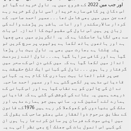
اور جب میں 2022 کے شروع میں یہ ناول خریدنے گیا تو
اس دکان پر کافی سارے خریدار اسی ناول کو خرید رہے
تھے جن میں میں بھی شامل تھا۔۔۔عمیر احمد صاحبہ کے
کردار سالارسکندر اور امامہ ہاشم ہر پڑھنے والے کی
زبان پر ہیں اس ناول کی مقبولیت کا اندازہ اس بات
سے بھی لگایا جاسکتا ہے کہ یہ انگریزی میں بھی چھپا
ہے اور ہاتھوں ہاتھ لکھا ہے یوٹیوب پر سرچ کریں تو
پتہ چلتا ہے بھارت میں بھی یہ ناول بہت بار پڑھا
گیا ہے اور کافی سراہا گیا ہے۔۔۔ناول اتنے زبردست
انداز میں لکھا گیا ہے کہ میں کئی دن اس کے سحر میں
گرفتار رہا ہوں ۔۔۔ناول کی کہانی ایک تلخ حقیقت ہے
جس پر قلم اٹھانا بہت بہادری کا کام ہے یہ کہانی
قادیانی مذہب پر لکھی گئی ہے اور عمیر احمد صاحبہ
نے ان کی چالوں کو بے نقاب کیا ہے اور اس کہانی کے
ذریعے ہمیں یہ بتانے کی کوشش کی گئی ہے کہ قادیانی
ہمارے لئے آستین کے وہ سانپ ہیں جو ہمارے مذہب اور
ملک کی بنیادوں کو کھوکھلا کر رہے ہیں 1976کے قانون
کے مطابق مرحوم ذوالفقار علی بھٹو صاحب کے بقول کہ
میں اپنی موت کے فرمان پر سائن کرنے جا رہا ہوں ان
کی کہی اس انمول بات کی جھلک آج بھی نظر آتی ہے یہ