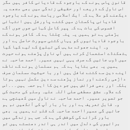
قانون پاس ہونے کے باوجود کے قادیانی کافر ہیں مگر
اس ناول کے ذریعے اور حقیقی زندگی میں بھی مجھے یہ
دیکھنے کو ملا ہے کہ ایک اسلامی ریاست ہونے کے باوجود
قادیانی پاکستان میں کتنے پاورفل ہیں انتہائی
افسوس کی بات ہے کہ پیر کامل کہانی جوں جوں آگے
بڑھتی ہے تو ہمیں یہ پتہ چلتا ہے کہ کافر ہونے کے
باوجود قادیانیوں کو یہاں کتنی سپورٹ حاصل ہے اور
وہ اپنے جھوٹے مذہب کی تبلیغ کے لیے کیا کیا
ہتھکنڈے استعمال کرتے ہیں آپ ناول پڑھتے ہوئے حیرت
میں ڈوب جائیں گے صرف یہی نہیں عمیرہ احمد صاحبہ نے
ہمیں یہ بھی بتایا ہے کہ ہم مسلمان ہونے کے ناطے
اپنے دین سے کتنے غافل ہیں اور با حیثیت مسلمان صرف
داڑھی رکھنے اور نماز پڑھنے سے دین مکمل نہیں ہوتا
بلکہ اور بھی فرائض ہیں جو دین کا اہم حصہ ہیں۔۔۔اس
کے علاوہ عشق مصطفی صلی اللہ علیہ وسلم کی محبت کی
جو تصویر عمیرہ احمد صاحبہ نے ناول میں کھینچی ہے
وہ قابل تعریف ہے اور بار بار آپ کی آنکھیں نم ہو
جائیں گی عمیرااحمد صاحبہ کے قلم نے ہمیں یہ بھی
باور کرانے کی کوشش کی ہے کہ جب ہم زندگی میں
برائیوں کی دلدل میں اندر ہی اندر دھنستے ہیں تو
ہمیں اس عظیم ذات کی طرف سے رہنمائی کا بازو ضرور