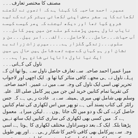
مصنف کا مختصر تعارف۔۔۔
عمیرہ احمد صاحبہ کا کہنا ہے کہ انھوں نے لکھنے
لکھانے کا یہ سفر محض اپنی لکھائی بہتر کرنے کے لیے
شروع کیا تھا اور دیکھ لیجئے کہ پھر کیسے کیسے
نایاب ناول ہمیں پڑھنے کو ملے جن میں پیر کامل۔۔۔
آب حیات۔۔۔حاصل۔۔۔لاحاصل۔۔۔الف۔۔۔امر بیل۔۔۔من و
سلوی۔۔۔زندگی گلزار ہے۔۔۔۔میری زات زرائے بے
نشان اور ہم کہاں کے سچے تھے شامل ہیں حال ہی میں
ایک نیا ناول داناپانی شائع ہوا ہے۔۔۔
ناول کی کہانی۔۔۔
میرا عمیرا احمد صاحبہ سے تعارف حاصل ناول سے ہوا تھا ان کے
پہلے ناول نے ہی مجھے کافی متاثر کیا تھا وہ ایک اچھی اور لاجواب
تحریر تھی اسی ایک ناول کی وجہ سے میں نے عمیرہ احمد صاحبہ
کی تقریبا تمام کتابیں خرید لیں جن میں پیر کامل صلی اللہ علیہ
وسلم بھی شامل تھی میری ہمیشہ سے یہ عادت رہی ہے کہ جس
رائٹر کی کتاب پسند آتی ہے تو پھر میں اس لکھاری کی تمام کتابیں
حاصل کرنے کی تگ و دو میں لگ جاتا ہوں۔۔۔لیکن میرا یہ معمول
ہے کہ میں کسی بھی لکھاری کی ساری کتابیں ایک ساتھ نہیں
پڑھتا بلکہ ایک کے بعد دوسراناول مختلف لکھاری کا ہوتا ہے اسی
وجہ سے پیرکامل بھی کافی تاخیر کا شکار رہی۔۔۔اور پھر طویل