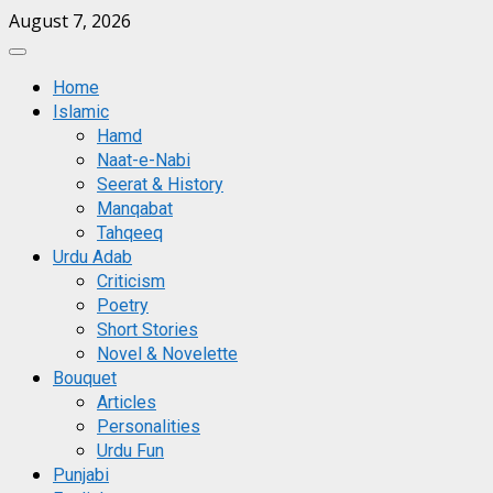
Skip
August 7, 2026
to
Primary
content
Menu
Home
Islamic
Hamd
Naat-e-Nabi
Seerat & History
Manqabat
Tahqeeq
Urdu Adab
Criticism
Poetry
Short Stories
Novel & Novelette
Bouquet
Articles
Personalities
Urdu Fun
Punjabi