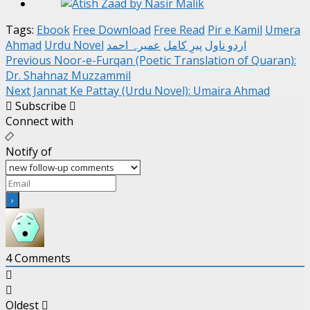
Tags:
Ebook
Free Download
Free Read
Pir e Kamil
Umera
اردو ناول
پیرِ کامل
عمیرہ احمد
Urdu Novel
Ahmad
Post
Previous
Noor-e-Furqan (Poetic Translation of Quaran):
Dr. Shahnaz Muzzammil
navigation
Next
Jannat Ke Pattay (Urdu Novel): Umaira Ahmad
Subscribe
Connect with
Notify of
4
Comments
Oldest