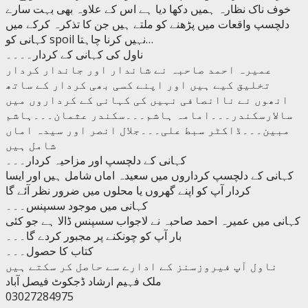
خوف ناک نظارہ ہمیں دکھا دیا ہے اس کے علاوہ بھی بہت سارے
دلچسپ واقعات میں پڑھنے کو ملتے ہیں جن کا تذکرہ کرکے میں
کہانی کو spoil نہیں کرنا چاہتا…
ناول کی کہانی کے کردار۔۔۔۔
عمیرہ احمد صاحبہ نے شاندار اور جاندار کردار
تخلیق کیے ہیں اور اپنے کسی بھی کردار کے ساتھ
انھوں نے ناانصافی نہیں کی کہانی کے کرداروں میں
سالارسکندر۔۔۔امامہ ہاشم۔۔۔سکندر عثمان۔۔۔ہاشم
مبین۔۔۔ڈاکٹر سبط علی۔۔۔جلال انصر اور سیدہ اماں
شامل ہیں
کہانی کے دلچسپ اور مزاحیہ کردار۔۔۔
کہانی کے دلچسپ کرداروں میں سعیدہ اماں شامل ہیں اور ایسا
کردار آپ کو اپنے گھروں یا محلوں میں ضرور نظر آئے گا
کہانی میں موجود سسپنس۔۔۔
کہانی میں عمیرہ احمد صاحبہ نے لاجواب سسپنس ڈالا ہے جو کئی
بار آپ کو چونکنے پر مجبور کردے گا۔۔۔
کتاب کا حصول۔۔۔
ناول آپ فیروزسنز کے ادارے سے حاصل کر سکتے ہیں
ملک فہیم ارشاد ڈجکوٹ فیصل آباد
03027284975