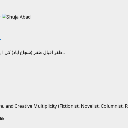
ar
ar
ظفر اقبال ظفر (شجاع آباد) کی اہل بیتؑ و امام حسینؑ کیلئے کی گئی شاعری کا مجموعہ معاف کرنا...
, and Creative Multiplicity (Fictionist, Novelist, Columnist, 