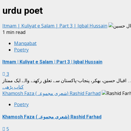
urdu poet
Itmam | Kuliyat e Salam | Part 3 | Iqbal Hussain
1 min read
Manqabat
Poetry
Itmam | Kuliyat e Salam | Part 3 | Iqbal Hussain
3
کتاب پڑھیے
Khamosh Faza (شعری مجموعہ) Rashid Farhad
Poetry
Khamosh Faza (شعری مجموعہ) Rashid Farhad
5