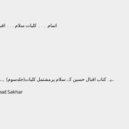
یہ کتاب اقبال حسین کے سلام پرمشتمل کلیات(جلدسوم) ہے۔ اقبال حسین، بھکر، پنجاب-پاکستان سے تعلق رکھنے والے ایک ممتاز...