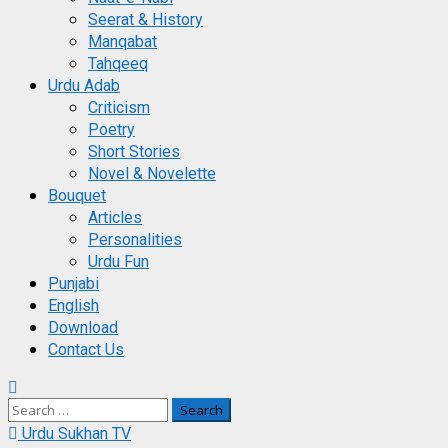
Seerat & History
Manqabat
Tahqeeq
Urdu Adab
Criticism
Poetry
Short Stories
Novel & Novelette
Bouquet
Articles
Personalities
Urdu Fun
Punjabi
English
Download
Contact Us
Search
for:
Urdu Sukhan TV