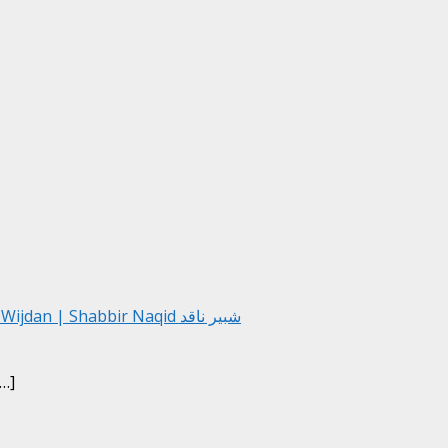
Zahoor Ahmad Fateh ka Sheri Wijdan | Shabbir Naqid شبیر ناقد
[…]