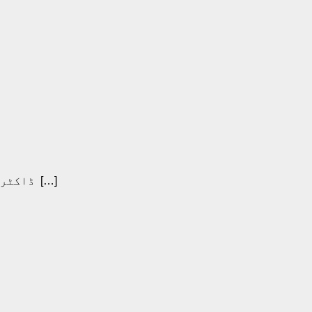
ڈاکٹر افضل صفی کی اردو شاعری کا مجموعہ صحرا اداس ہے
[…]