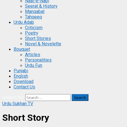
Naat-e-Nabi
Seerat & History
Manqabat
Tahqeeq
Urdu Adab
Criticism
Poetry
Short Stories
Novel & Novelette
Bouquet
Articles
Personalities
Urdu Fun
Punjabi
English
Download
Contact Us
Search for:
Urdu Sukhan TV
Short Story