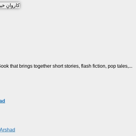
 that brings together short stories, flash fiction, pop tales,...
zad
غافر شہزاد کے افسانوں کا مجموعہ خوابوں کی گرہ میں پڑی لڑکی
 Arshad