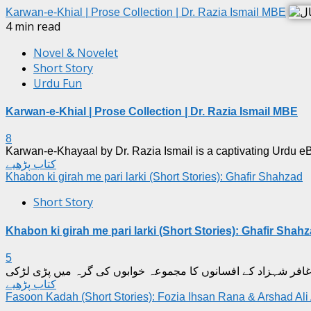
Karwan-e-Khial | Prose Collection | Dr. Razia Ismail MBE
4 min read
Novel & Novelet
Short Story
Urdu Fun
Karwan-e-Khial | Prose Collection | Dr. Razia Ismail MBE
8
Karwan-e-Khayaal by Dr. Razia Ismail is a captivating Urdu eBook
کتاب پڑھیے
Khabon ki girah me pari larki (Short Stories): Ghafir Shahzad
Short Story
Khabon ki girah me pari larki (Short Stories): Ghafir Shah
5
کتاب پڑھیے
Fasoon Kadah (Short Stories): Fozia Ihsan Rana & Arshad Ali