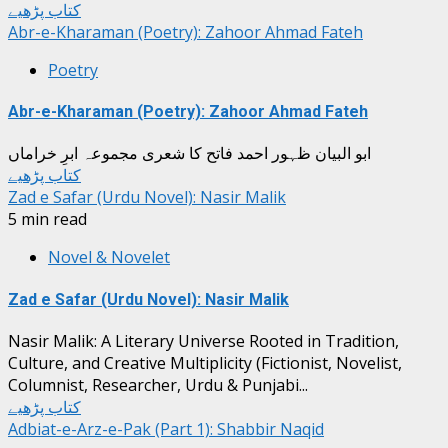
کتاب پڑھیے
Abr-e-Kharaman (Poetry): Zahoor Ahmad Fateh
Poetry
Abr-e-Kharaman (Poetry): Zahoor Ahmad Fateh
ابو البیان ظہور احمد فاتح کا شعری مجموعہ ابرِ خراماں
کتاب پڑھیے
Zad e Safar (Urdu Novel): Nasir Malik
5 min read
Novel & Novelet
Zad e Safar (Urdu Novel): Nasir Malik
Nasir Malik: A Literary Universe Rooted in Tradition,
Culture, and Creative Multiplicity (Fictionist, Novelist,
Columnist, Researcher, Urdu & Punjabi...
کتاب پڑھیے
Adbiat-e-Arz-e-Pak (Part 1): Shabbir Naqid