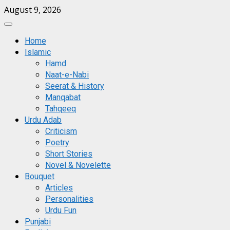
Skip
August 9, 2026
to
Primary
content
Menu
Home
Islamic
Hamd
Naat-e-Nabi
Seerat & History
Manqabat
Tahqeeq
Urdu Adab
Criticism
Poetry
Short Stories
Novel & Novelette
Bouquet
Articles
Personalities
Urdu Fun
Punjabi