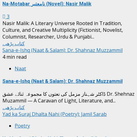
Na-Motabar نامعتبر (Novel): Nasir Malik
3
Nasir Malik: A Literary Universe Rooted in Tradition,
Culture, and Creative Multiplicity (Fictionist, Novelist,
Columnist, Researcher, Urdu & Punjabi...
کتاب پڑھیے
Sana-e-Ishq (Naat & Salam): Dr. Shahnaz Muzzammil
4 min read
Naat
Sana-e-Ishq (Naat & Salam): Dr. Shahnaz Muzzammil
ڈاکٹر شہناز مزمل کی نعتوں کا مجموعہ ثنائے عشق Dr. Shehnaz
Muzammil — A Caravan of Light, Literature, and...
کتاب پڑھیے
Yad ka Suraj Dhalta Nahi (Poetry): Jamil Sarab
Poetry