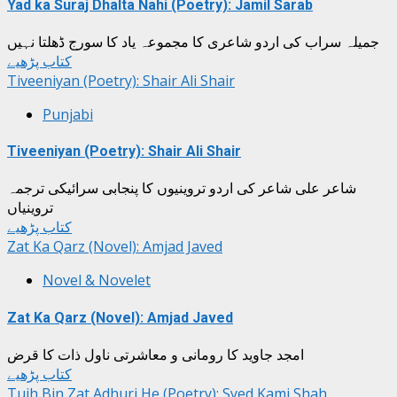
Yad ka Suraj Dhalta Nahi (Poetry): Jamil Sarab
جمیلہ سراب کی اردو شاعری کا مجموعہ یاد کا سورج ڈھلتا نہیں
کتاب پڑھیے
Tiveeniyan (Poetry): Shair Ali Shair
Punjabi
Tiveeniyan (Poetry): Shair Ali Shair
شاعر علی شاعر کی اردو تروینیوں کا پنجابی سرائیکی ترجمہ
تروینیاں
کتاب پڑھیے
Zat Ka Qarz (Novel): Amjad Javed
Novel & Novelet
Zat Ka Qarz (Novel): Amjad Javed
امجد جاوید کا رومانی و معاشرتی ناول ذات کا قرض
کتاب پڑھیے
Tujh Bin Zat Adhuri He (Poetry): Syed Kami Shah